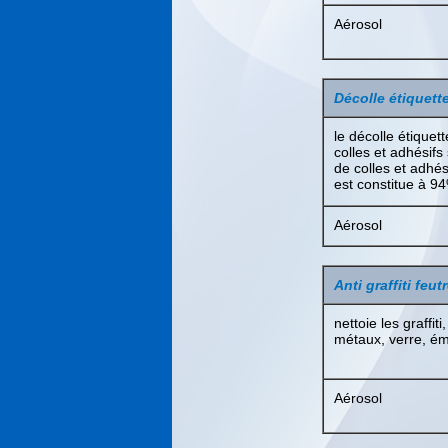
Aérosol
Décolle étiquet
le décolle étiquet
colles et adhésifs
de colles et adhés
est constitue à 9
Aérosol
Anti graffiti feut
nettoie les graffit
métaux, verre, ém
Aérosol